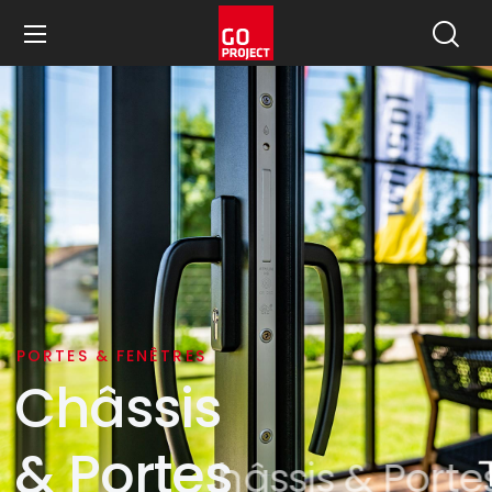
PORTES & FENÊTRES
Châssis
& Portes
Châssis & Portes