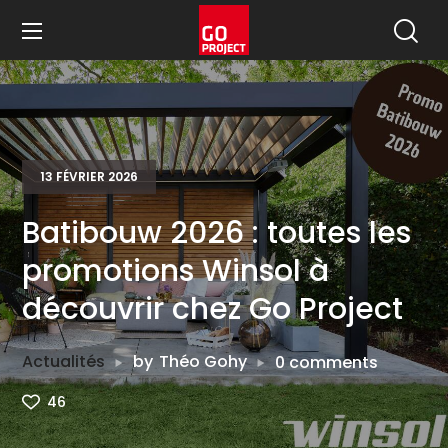
13 FÉVRIER 2026
Batibouw 2026 : toutes les
promotions Winsol à
découvrir chez Go Project
Actualités
by
Théo Gohy
0 comments
46