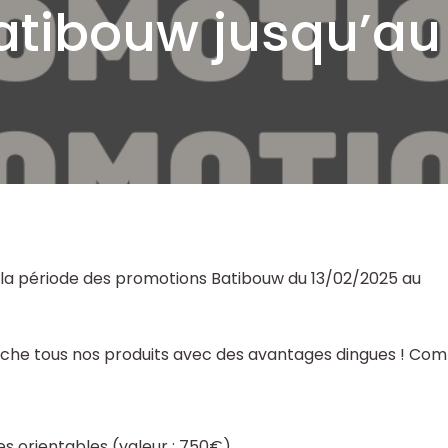
atibouw jusqu’au
la période des promotions Batibouw du 13/02/2025 au
che tous nos produits avec des avantages dingues ! Comm
es orientables (valeur : 750€)