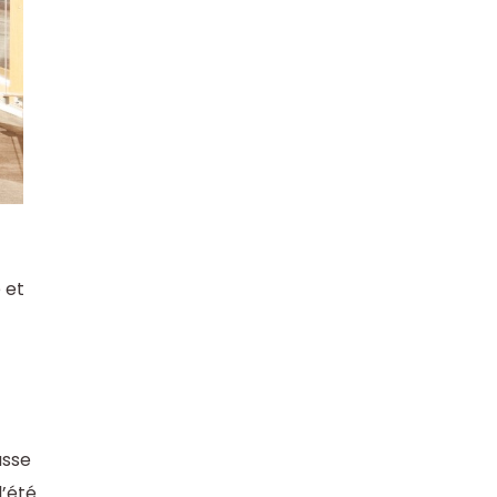
 et
asse
l’été.