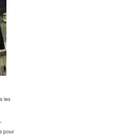
s les
-
s pour